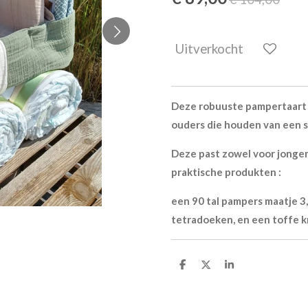
Uitverkocht
Deze robuuste pampertaart 
ouders die houden van een st
Deze past zowel voor jongens
praktische produkten :
een 90 tal pampers maatje 3,
tetradoeken, en een toffe kn
D
D
S
e
e
h
l
e
a
e
l
r