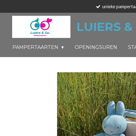
unieke pamperta
Ga
direct
LUIERS &
naar
de
hoofdinhoud
PAMPERTAARTEN
OPENINGSUREN
ST