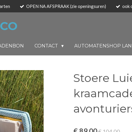
arten
OPEN NA AFSPRAAK (zie openingsuren)
ook 
 CO
ADENBON
CONTACT
AUTOMATENSHOP LA
Stoere Lui
kraamcade
avonturier
€ 89,00
€ 104,00