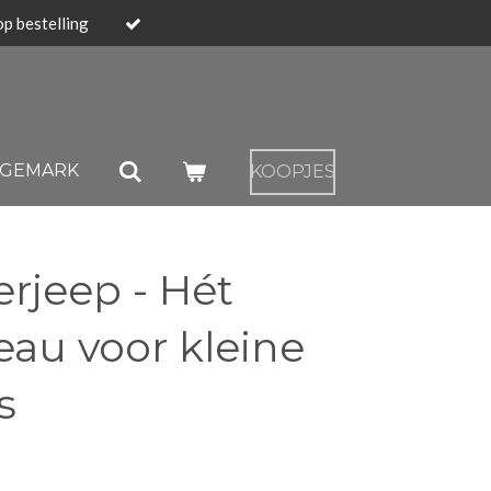
op bestelling
NGEMARK
KOOPJES
erjeep - Hét
au voor kleine
s