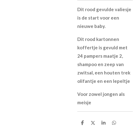
Dit rood gevulde valiesje
is de start voor een
nieuwe baby.
Dit rood kartonnen
koffertje is gevuld met
24 pampers maatje 2,
shampoo en zeep van
zwitsal, een houten trek
olifantje en een lepeltje
Voor zowel jongen als
meisje
D
D
S
D
e
e
h
e
l
e
a
l
e
l
r
e