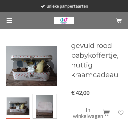
unieke pampertaarten
Ga
direct
naar
de
hoofdinhoud
gevuld rood
babykoffertje,
nuttig
kraamcadeau
€ 42,00
In
winkelwagen