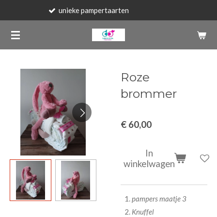
unieke pampertaarten
OPEN NA 
Ga
direct
naar
de
hoofdinhoud
Roze
brommer
€ 60,00
In
winkelwagen
pampers maatje 3
Knuffel