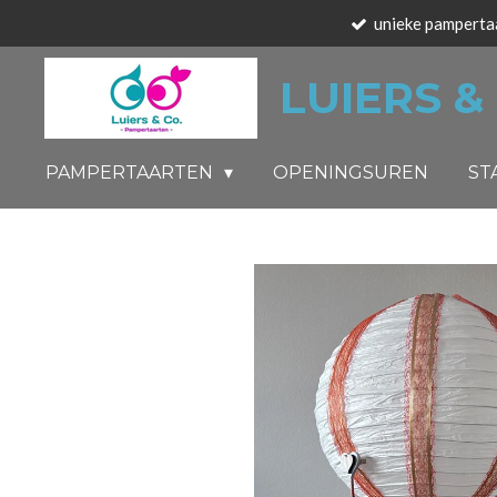
unieke pamperta
Ga
direct
LUIERS &
naar
de
hoofdinhoud
PAMPERTAARTEN
OPENINGSUREN
ST