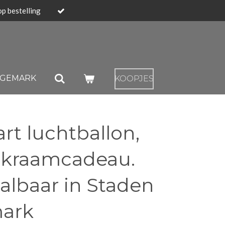
op bestelling
NGEMARK
KOOPJES
t luchtballon,
 kraamcadeau.
albaar in Staden
mark