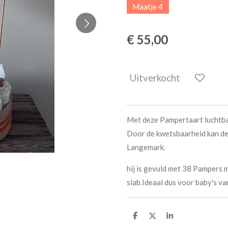
Maatje 4
€ 55,00
Uitverkocht
Met deze Pampertaart luchtbal
Door de kwetsbaarheid kan de
Langemark.
hij is gevuld met 38 Pampers 
slab.Ideaal dus voor baby's v
D
D
S
e
e
h