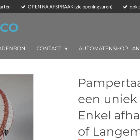
arten
OPEN NA AFSPRAAK (zie openingsuren)
ook 
 CO
ADENBON
CONTACT
AUTOMATENSHOP LA
Pampertaar
een uniek
Enkel afha
of Lange