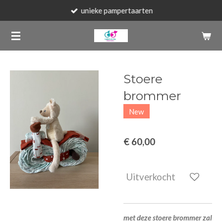
unieke pampertaarten
Ga
direct
naar
de
hoofdinhoud
Stoere
brommer
New
€ 60,00
Uitverkocht
met deze stoere brommer zal