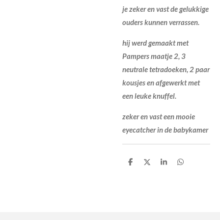
je zeker en vast de gelukkige
ouders kunnen verrassen.
hij werd gemaakt met
Pampers maatje 2, 3
neutrale tetradoeken, 2 paar
kousjes en afgewerkt met
een leuke knuffel.
zeker en vast een mooie
eyecatcher in de babykamer
D
D
S
D
e
e
h
e
l
e
a
l
e
l
r
e
n
e
n